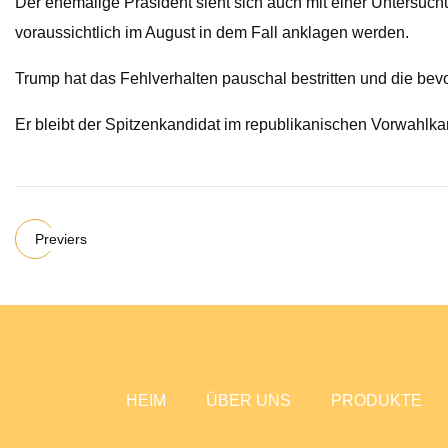
Der ehemalige Präsident sieht sich auch mit einer Untersuch
voraussichtlich im August in dem Fall anklagen werden.
Trump hat das Fehlverhalten pauschal bestritten und die be
Er bleibt der Spitzenkandidat im republikanischen Vorwahlk
Previers
HEIM
ÜBER UNS
PRODUKTE