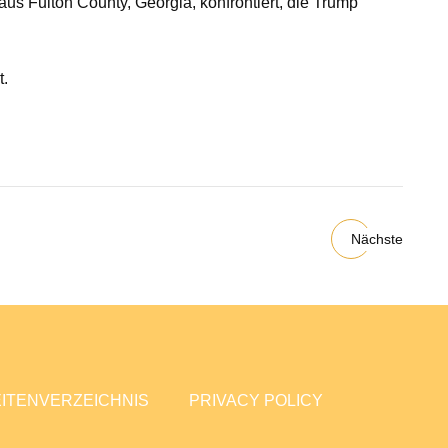
us Fulton County, Georgia, konfrontiert, die Trump
t.
Nächste
ITENVERZEICHNIS
PRIVACY POLICY