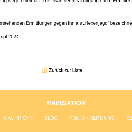
ung wegen mutmaßlicher Wahlbeeinträchtigung durch Ermittler a
vorstehenden Ermittlungen gegen ihn als „Hexenjagd“ bezeichne
ampf 2024.
Zurück zur Liste
NAVIGATION
NACHRICHT
BLOG
KONTAKTIERE UNS
SE