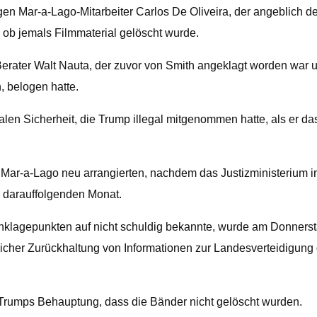
Mar-a-Lago-Mitarbeiter Carlos De Oliveira, der angeblich den 
r, ob jemals Filmmaterial gelöscht wurde.
rater Walt Nauta, der zuvor von Smith angeklagt worden war un
 belogen hatte.
alen Sicherheit, die Trump illegal mitgenommen hatte, als er 
n Mar-a-Lago neu arrangierten, nachdem das Justizministerium 
m darauffolgenden Monat.
7 Anklagepunkten auf nicht schuldig bekannte, wurde am Donners
zlicher Zurückhaltung von Informationen zur Landesverteidigu
Trumps Behauptung, dass die Bänder nicht gelöscht wurden.