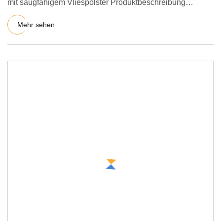
mit saugfähigem Vliespolster Produktbeschreibung
Vliesverband Beschr
Mehr sehen