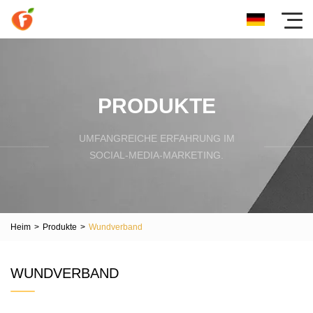
PRODUKTE
UMFANGREICHE ERFAHRUNG IM
SOCIAL-MEDIA-MARKETING.
Heim
>
Produkte
>
Wundverband
WUNDVERBAND