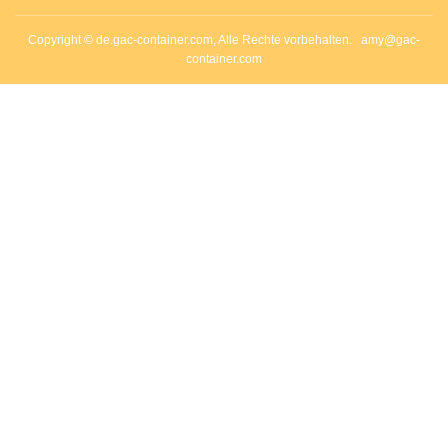
Copyright © de.gac-container.com, Alle Rechte vorbehalten.
amy@gac-
container.com