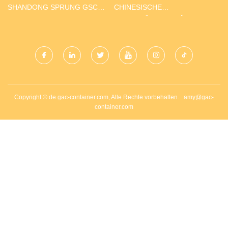
CO., LTD
SHANDONG SPRUNG GSC
CHINESISCHE
CO., LTD.
GROSSHÄNDLER FÜR S
IEBDICHTUNGSKLEBER
Copyright © de.gac-container.com, Alle Rechte vorbehalten.
amy@gac-
container.com