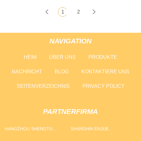
1
2
NAVIGATION
HEIM
ÜBER UNS
PRODUKTE
NACHRICHT
BLOG
KONTAKTIERE UNS
SEITENVERZEICHNIS
PRIVACY POLICY
PARTNERFIRMA
HANGZHOU SHENGTU
SHANGHAI ENJUE
TECHNOLOGIE CO., LTD.
MASCHINEN AUSRÜSTUNG