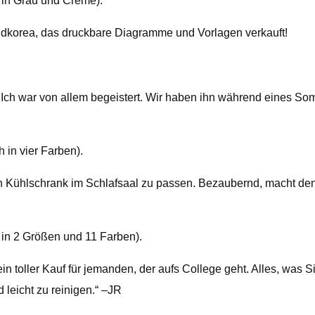
h in Grau und Creme).
Südkorea, das druckbare Diagramme und Vorlagen verkauft!
! Ich war von allem begeistert. Wir haben ihn während eines S
 in vier Farben).
n Kühlschrank im Schlafsaal zu passen. Bezaubernd, macht den 
h in 2 Größen und 11 Farben).
ein toller Kauf für jemanden, der aufs College geht. Alles, was
 leicht zu reinigen.“ –JR