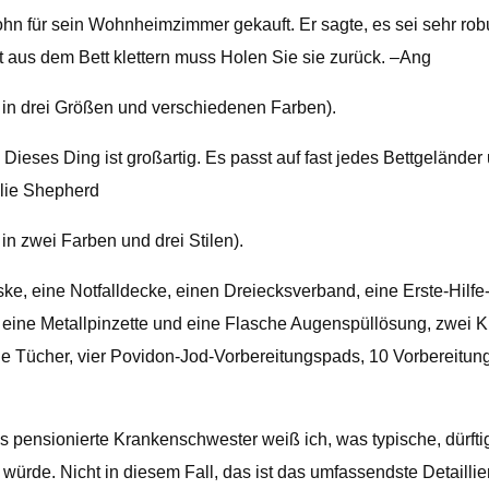
n für sein Wohnheimzimmer gekauft. Er sagte, es sei sehr robus
 aus dem Bett klettern muss Holen Sie sie zurück. –Ang
h in drei Größen und verschiedenen Farben).
 Dieses Ding ist großartig. Es passt auf fast jedes Bettgeländer
Alie Shepherd
in zwei Farben und drei Stilen).
ske, eine Notfalldecke, einen Dreiecksverband, eine Erste-Hilf
, eine Metallpinzette und eine Flasche Augenspüllösung, zwei 
ische Tücher, vier Povidon-Jod-Vorbereitungspads, 10 Vorbereitun
s pensionierte Krankenschwester weiß ich, was typische, dürfti
würde. Nicht in diesem Fall, das ist das umfassendste Detaillier