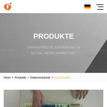
PRODUKTE
UMFANGREICHE ERFAHRUNG IM
SOCIAL-MEDIA-MARKETING.
Heim
>
Produkte
>
Klebeverbände
>
Einzelheiten