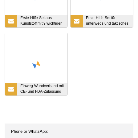
Erste-Hilfe-Set aus
Erste-Hilfe-Set für
Kunststoff mit 9 wichtigen
unterwegs und taktisches
Erste-Hilfe-Artikeln mit
Erste-Hilfe-Set
individuellem Logo
Einweg-Wundverband mit
CE- und FDA-Zulassung
für die Wundversorgung