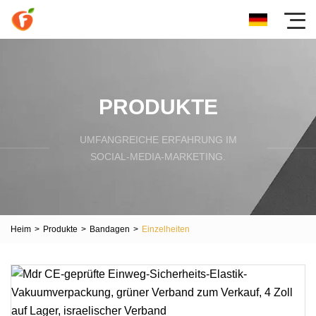
PRODUKTE
UMFANGREICHE ERFAHRUNG IM
SOCIAL-MEDIA-MARKETING.
Heim
>
Produkte
>
Bandagen
>
Einzelheiten