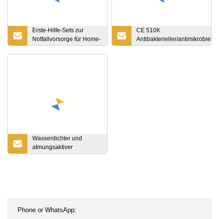
Erste-Hilfe-Sets zur
CE 510K
Notfallvorsorge für Home-
Antibakterieller/antimikrobielle
Office-Fahrzeuge,
Silberschaumverband für die
Camping und Sport
Wundversorgung
Wasserdichter und
atmungsaktiver
medizinischer
Schaumstoffverband zur
Vermeidung von
Gewebeschäden