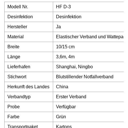
Modell Nr.
HF D-3
Desinfektion
Desinfektion
Hersteller
Ja
Material
Elastischer Verband und Wattepad
Breite
10/15 cm
Länge
3,6m, 4m
Lieferhafen
Shanghai, Ningbo
Stichwort
Blutstillender Notfallverband
Herkunft des Landes
China
Verbandtyp
Erster Verband
Probe
Verfügbar
Farbe
Grün
Transportpaket
Kartons