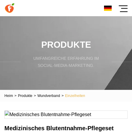
PRODUKTE
UMFANGREICHE ERFAHRUNG IM
SOCIAL-MEDIA-MARKETING.
Heim
>
Produkte
>
Wundverband
>
Einzelheiten
Medizinisches Blutentnahme-Pflegeset