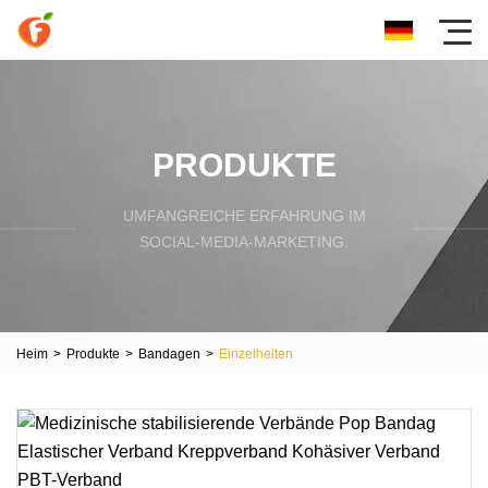
PRODUKTE
UMFANGREICHE ERFAHRUNG IM
SOCIAL-MEDIA-MARKETING.
Heim
>
Produkte
>
Bandagen
>
Einzelheiten