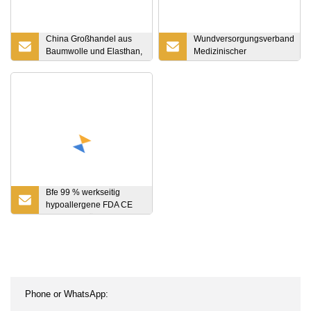
China Großhandel aus
Wundversorgungsverband
Baumwolle und Elasthan,
Medizinischer
elastische Bandage mit
Klebstoff+Schaumverband
Clips, Kreppbandage
Bfe 99 % werkseitig
hypoallergene FDA CE
Level 3 schützende
Kinder-Gesichtsmaske, 3-
lagige chirurgische
medizinische Einweg-
Gesichtsmaske aus
Vliesstoff