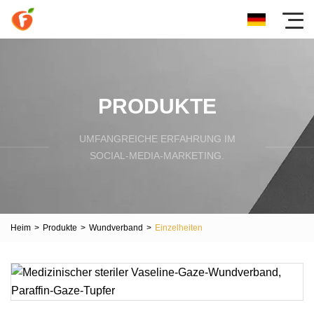
PRODUKTE
UMFANGREICHE ERFAHRUNG IM
SOCIAL-MEDIA-MARKETING.
Heim
>
Produkte
>
Wundverband
>
Einzelheiten