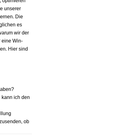
, optimieren
se unserer
ernen. Die
glichen es
warum wir der
 eine Win-
en. Hier sind
 haben?
e kann ich den
ellung
 zusenden, ob