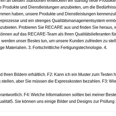
ren an beiden Standorten entwickeln wir ständig neue Produkte
ige Produkte und Dienstleistungen anzubieten, um die Bedürfnis
nommen haben, unsere Produkte und Dienstleistungen kennenzul
sierprozesse und ein strenges Qualitätsmanagementsystem ermö
anzubieten. Probieren Sie RECARE aus und finden Sie heraus, 
können auf das RECARE-Team als Ihren Qualitätslieferanten für
d werden unser Bestes tun, um unsere Kunden zufrieden zu stell
 Materialien. 3. Fortschrittliche Fertigungstechnologie. 4.
nd Ihren Bildern erhältlich. F2: Kann ich ein Muster zum Testen
g stellen, aber Sie müssen die Expresskosten bezahlen. F3: Wi
verantwortlich. F4: Welche Informationen sollten bei meiner Best
alität5. Sie können uns einige Bilder und Designs zur Prüfung