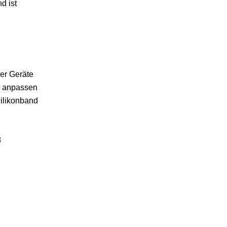
d ist
ner Geräte
l anpassen
Silikonband
8