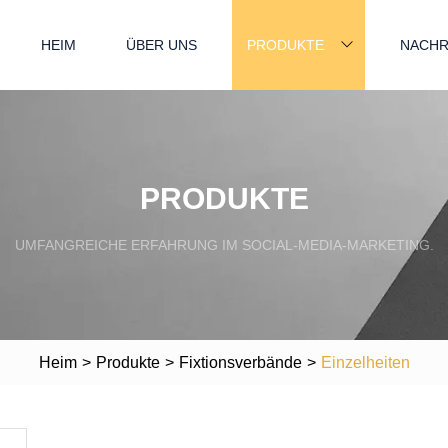
HEIM
ÜBER UNS
PRODUKTE
NACHR
PRODUKTE
UMFANGREICHE ERFAHRUNG IM SOCIAL-MEDIA-MARKETING.
Heim
>
Produkte
>
Fixtionsverbände
>
Einzelheiten