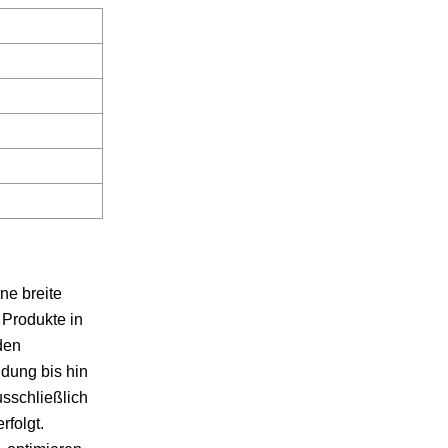
ne breite
Produkte in
den
dung bis hin
usschließlich
rfolgt.